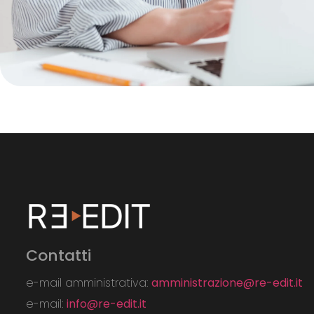
Contatti
e-mail amministrativa:
amministrazione@re-edit.it
e-mail:
info@re-edit.it