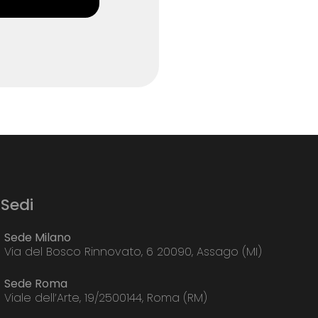
Sedi
Sede Milano
Via del Bosco Rinnovato, 6 20090, Assago (MI)
Sede Roma
Viale dell’Arte, 19/2500144, Roma (RM)