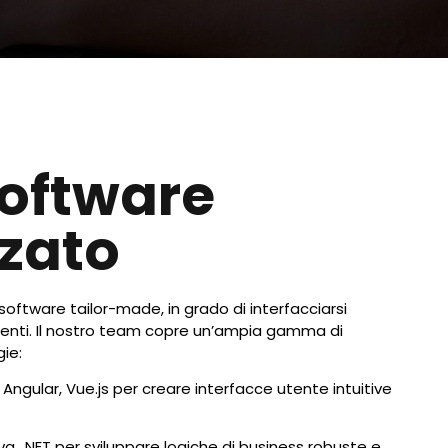
Software
zzato
 software tailor-made, in grado di interfacciarsi
tenti. Il nostro team copre un’ampia gamma di
ie:
Angular, Vue.js per creare interfacce utente intuitive
va, .NET per sviluppare logiche di business robuste e