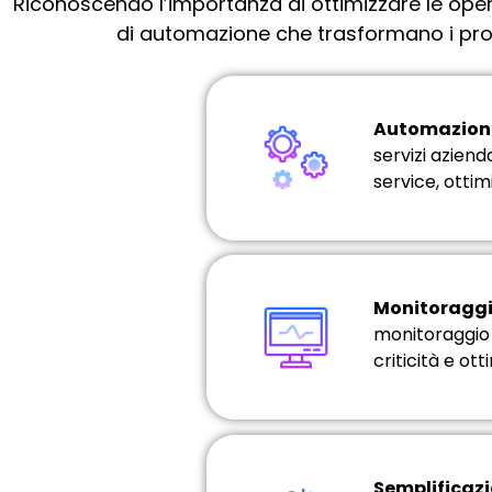
Riconoscendo l’importanza di ottimizzare le opera
di automazione che trasformano i proces
Automazione 
servizi aziend
service, ottim
Monitoraggi
monitoraggio 
criticità e ot
Semplificazi