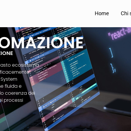
Home
Chi
TOMAZIONE
ZIONE
 vasto ecosistema
efficacemente
i System
e fluida e
do coerenza dei
ei processi