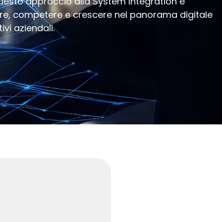
questo approccio alla System Integration e
vare, competere e crescere nel panorama digitale
vi aziendali.