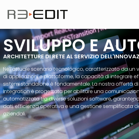
SVILUPPO E AU
ARCHITETTURE DI RETE AL SERVIZIO DELL'INNOVA
Nell’attuale scenario tecnologico, caratterizzato da un
di applicazioni e piattaforme, la capacità di integrare 
sistemi standalone è fondamentale. La nostra offerta d
Integration è progettata per abilitare una comunicazion
automatizzata tra diverse soluzioni software, garanten
dati, efficienza operativa e una gestione semplificata d
aziendali.